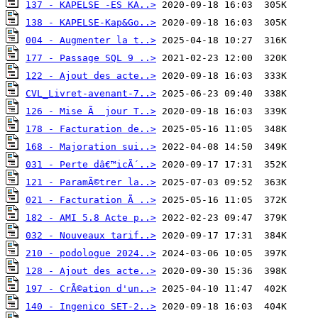
137 - KAPELSE -ES KA..>
138 - KAPELSE-Kap&Go..>
004 - Augmenter la t..>
177 - Passage SQL 9 ..>
122 - Ajout des acte..>
CVL_Livret-avenant-7..>
126 - Mise Ã  jour T..>
178 - Facturation de..>
168 - Majoration sui..>
031 - Perte dâ€™icÃ´..>
121 - ParamÃ©trer la..>
021 - Facturation Ã ..>
182 - AMI 5.8 Acte p..>
032 - Nouveaux tarif..>
210 - podologue 2024..>
128 - Ajout des acte..>
197 - CrÃ©ation d'un..>
140 - Ingenico SET-2..>