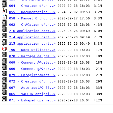
064 - Creation d'un ..>
055 - Documentation_..>
058 - Manuel Orthoph..>
062 - CrÃ©ation d'un..>
216 application cart..>
214 application cart..>
215 application cart..>
190 - Docs utilisate..>
070 - Partage de pre..>
069 - Comment Ã©dite..>
066 - Comment gÃ©rer..>
079 - Enregistrement..>
072 - Creation d'un ..>
067 - Acte isolÃ© ES..>
065 - VACCIN antigri..>
071 - Eskapad cps re..>