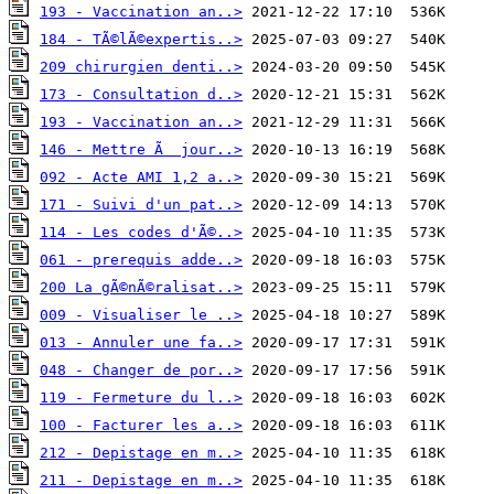
193 - Vaccination an..>
184 - TÃ©lÃ©expertis..>
209 chirurgien denti..>
173 - Consultation d..>
193 - Vaccination an..>
146 - Mettre Ã  jour..>
092 - Acte AMI 1,2 a..>
171 - Suivi d'un pat..>
114 - Les codes d'Ã©..>
061 - prerequis adde..>
200 La gÃ©nÃ©ralisat..>
009 - Visualiser le ..>
013 - Annuler une fa..>
048 - Changer de por..>
119 - Fermeture du l..>
100 - Facturer les a..>
212 - Depistage en m..>
211 - Depistage en m..>