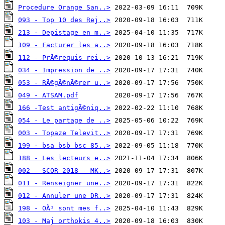
Procedure Orange San..>
093 - Top 10 des Rej..>
213 - Depistage en m..>
109 - Facturer les a..>
112 - PrÃ©requis rei..>
034 - Impression de ..>
053 - RÃ©gÃ©nÃ©rer u..>
049 - ATSAM.pdf
166 -Test antigÃ©niq..>
054 - Le partage de ..>
003 - Topaze Televit..>
199 - bsa bsb bsc 85..>
188 - Les lecteurs e..>
002 - SCOR 2018 - MK..>
011 - Renseigner une..>
012 - Annuler une DR..>
198 - OÃ¹ sont mes f..>
103 - Maj orthokis 4..>