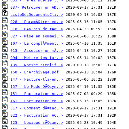
035 - rejet noemie t..>
037- Retrouver un AD..>
ListeDesDocumentsCli..>
028 - ParamÃ©trer vo..>
018 - DÃ©lais de tÃ©..>
027 - Mise en sommei..>
107 - La complÃ©ment..>
015 - Associer un mÃ..>
094 - Mettre les tar..>
135 - Notice simplif..>
150 - L'Archivage.pdf
147 - Facture-tla-en..>
157 - Le Mode DÃ©syn..>
151 - Facturation Ac..>
161 - Facturation-en..>
017 - Comment dÃ©sac..>
022 - Facturation AC..>
125 - Lexique sÃ©sam..>