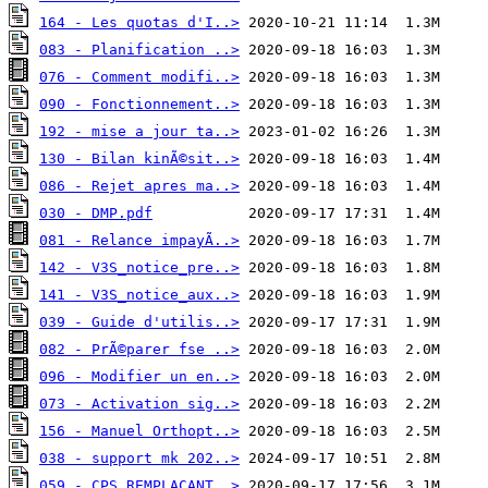
164 - Les quotas d'I..>
083 - Planification ..>
076 - Comment modifi..>
090 - Fonctionnement..>
192 - mise a jour ta..>
130 - Bilan kinÃ©sit..>
086 - Rejet apres ma..>
030 - DMP.pdf
081 - Relance impayÃ..>
142 - V3S_notice_pre..>
141 - V3S_notice_aux..>
039 - Guide d'utilis..>
082 - PrÃ©parer fse ..>
096 - Modifier un en..>
073 - Activation sig..>
156 - Manuel Orthopt..>
038 - support mk 202..>
059 - CPS REMPLACANT..>