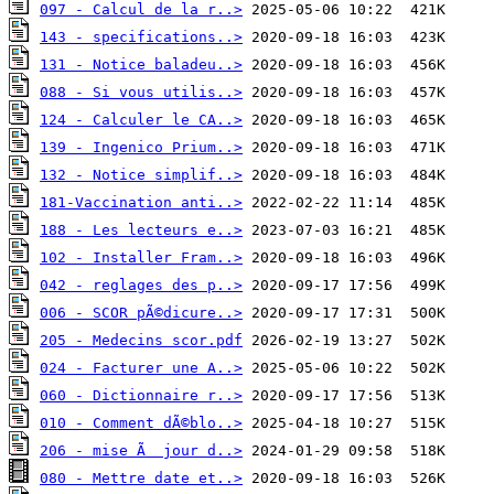
097 - Calcul de la r..>
143 - specifications..>
131 - Notice baladeu..>
088 - Si vous utilis..>
124 - Calculer le CA..>
139 - Ingenico Prium..>
132 - Notice simplif..>
181-Vaccination anti..>
188 - Les lecteurs e..>
102 - Installer Fram..>
042 - reglages des p..>
006 - SCOR pÃ©dicure..>
205 - Medecins scor.pdf
024 - Facturer une A..>
060 - Dictionnaire r..>
010 - Comment dÃ©blo..>
206 - mise Ã  jour d..>
080 - Mettre date et..>