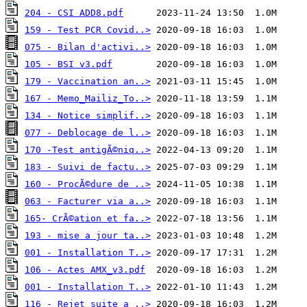
204 - CSI ADD8.pdf
159 - Test PCR Covid..>
075 - Bilan d'activi..>
105 - BSI v3.pdf
179 - Vaccination an..>
167 - Memo_Mailiz_To..>
134 - Notice simplif..>
077 - Deblocage de l..>
170 -Test antigÃ©niq..>
183 - Suivi de factu..>
160 - ProcÃ©dure de ..>
063 - Facturer via a..>
165- CrÃ©ation et fa..>
193 - mise a jour ta..>
001 - Installation T..>
106 - Actes AMX_v3.pdf
001 - Installation T..>
116 - Rejet suite a ..>