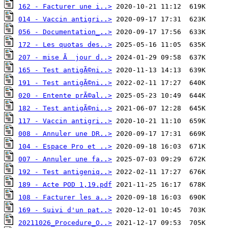
162 - Facturer une i..>
014 - Vaccin antigri..>
056 - Documentation_..>
172 - Les quotas des..>
207 - mise Ã  jour d..>
165 - Test antigÃ©ni..>
191 - Test antigÃ©ni..>
020 - Entente prÃ©al..>
182 - Test antigÃ©ni..>
117 - Vaccin antigri..>
008 - Annuler une DR..>
104 - Espace Pro et ..>
007 - Annuler une fa..>
192 - Test antigeniq..>
189 - Acte POD 1,19.pdf
108 - Facturer les a..>
169 - Suivi d'un pat..>
20211026_Procedure_O..>