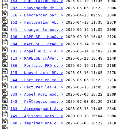
153 - Facturation Ma..>
087 - Sauvegarde de ..>
016 - DÃ©charger par..>
152 - Facturation AL..>
041 - changer le mot..>
136 - KAPELSE - Kap&..>
084 - KAPELSE - crÃ©..>
101 - Appel ADRI - A..>
113 - KAPELSE crÃ©er..>
036 - Forfaits FRD e..>
115 - Nouvel acte RP..>
044 - Facturer en mo..>
110 - Facturer les a..>
033 - Appel Adri mod..>
148 - PrÃ©requis pou..>
163 - Accompagnant Ã..>
149 - Apisante_vers_..>
040 - imprimer une q..>