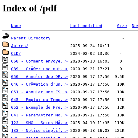
Index of /pdf
Name
Last modified
Size
De
Parent Directory
Autres/
OLD/
068 - Comment envoye..>
089 - CrÃ©er une mut..>
050 - Annuler Une DR..>
046 - CrÃ©ation d'un..>
051 - Annuler une FS..>
045 - Emploi du Temp..>
052 - Exemple de Pre..>
043 - ParamÃ©trer Mo..>
123 - SMG - Soins MÃ..>
133 - Notice simplif..>